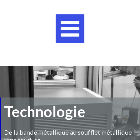
Aller
Main
au
Menu
contenu
Technologie
De la bande métallique au soufflet métallique
sans soudure