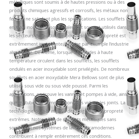
métalliques sont soumis à de hautes pressions ou à des
produits chimiques agressifs et corrosifs, les métaux non
ferreux ne satisfont plus les spécifications. Les soufflets
en acier inoxydable sont également souvent utilisés dans
les secteurs de production pour lesquels la propreté est
extrêmement importante, comme par exemple l’industrie
alimentaire. De même, lorsque des fluides à haute
température circulent dans les soufflets, les soufflets
ondulés en acier inoxydable sont privilégiés. De nombreux
soufflets en acier inoxydable Mera Bellows sont de plus
utilisés sous vide ou sous vide poussé. Parmi les
applications, on trouve les vannes et pompes à vide, ainsi
que les tubes de commutation sous vide et les joints. La
technologie du vide impose des exigences de propreté
extrêmes. Notre offre de soufflets métalliques sans
soudure et nos systèmes de lavage ultramodernes
contribuent à remplir entièrement ces conditions.