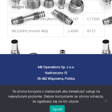
Alliages spéciaux
CuBe2 (cuivre de béryllium)
2.1247
C17200
NiCu30Fe (monel 400)
2.4360
B127
MB Operations Sp. z o.o.
Nadrzeczna 15
05-462 Wiązowna, Polska
Ta strona korzysta z ciasteczek aby świadczyć usługi na
najwyższym poziomie. Dalsze korzystanie ze strony oznacza,
Copyright © 2026 MERABELLOWS
że zgadzasz się na ich użycie.
Zgoda