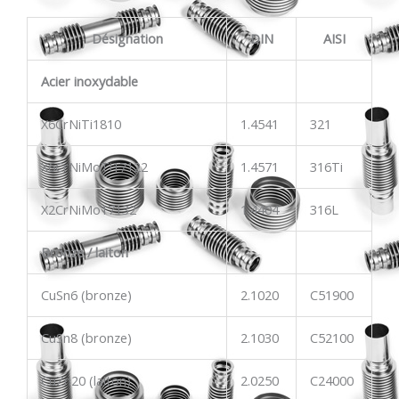
Désignation
DIN
AISI
Acier inoxydable
X6CrNiTi1810
1.4541
321
X6CrNiMoTi17122
1.4571
316Ti
X2CrNiMo17132
1.4404
316L
Bronze / laiton
CuSn6 (bronze)
2.1020
C51900
CuSn8 (bronze)
2.1030
C52100
CuZn20 (laiton)
2.0250
C24000