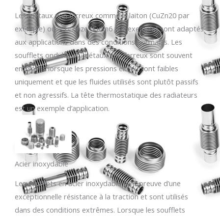
Les métaux non ferreux comme le laiton (CuZn20 par
exemple) ou le bronze (CuSn6 par exemple) sont adaptés
aux applications dans des conditions normales. Les
soufflets ondulés en métaux non ferreux sont souvent
employés lorsque les pressions en jeu sont faibles
uniquement et que les fluides utilisés sont plutôt passifs
et non agressifs. La tête thermostatique des radiateurs
est un exemple d’application.
Acier inoxydable
Les soufflets en acier inoxydable font preuve d’une
exceptionnelle résistance à la traction et sont utilisés
dans des conditions extrêmes. Lorsque les soufflets