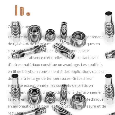
Cuivre de béryllium
Le cuivre de béryllium est un alliage de cuivre contenant
de 0,4 à 2 % de béryllium. Les soufflets métalliques en
cuivre de béryllium ont une grande conductivité
électrique. L’absence d’étincelles lors du contact avec
d’autres matériaux constitue un avantage. Les soufflets
en fil de béryllium conviennent à des applications dans un
domaine très large de températures. Grâce à leur
élasticité exceptionnelle, les soufflets de précision
réagissent aux moindres modifications d’environnement.
Ils sont employés en grand nombre en électrotechnique,
en aéronautique et pour les applications de mesure et de
régulation.