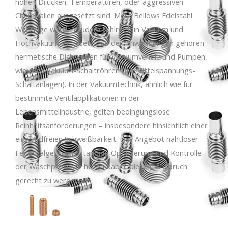
hohen Drücken, Temperaturen, oder aggressiven
Chemikalien ausgesetzt sind. Mera Bellows Edelstahl
Wellbälge werden zudem zahlreich in Vakuum und
Hochvakuum eingesetzt. Zu den Anwendungen gehören
hermetische Dichtungen für Vakuumventile und Pumpen,
wie auch Vakuum-Schaltröhren (für Mittelspannungs-
Schaltanlagen). In der Vakuumtechnik, ähnlich wie für
bestimmte Ventilapplikationen in der
Lebensmittelindustrie, gelten bedingungslose
Reinheitsanforderungen – insbesondere hinsichtlich einer
einwandfreien Schweißbarkeit. Das Angebot nahtloser
Federbälge, sowie ständige Optimierung und Kontrolle
der Waschprozesse helfen dabei, diesem Anspruch
gerecht zu werden.