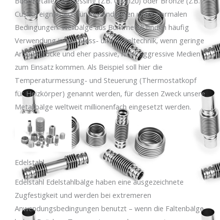
Buntmetalle wie Messing (z.B. CuZn20) oder Bronze (z.B.
CuSn6) eignen sich für Anwendungen unter normalen
Bedingungen. Wellbälge aus Buntmetall finden häufig
Verwendung in der Mess- und Regeltechnik, wenn geringe
Arbeitsdrücke und eher passive, nicht aggressive Medien
zum Einsatz kommen. Als Beispiel soll hier die
Temperaturmessung- und Steuerung (Thermostatkopf
für Heizkörper) genannt werden, für dessen Zweck unsere
Metallbälge weltweit millionenfach eingesetzt werden.
Edelstahl
Edelstahl Edelstahlbälge haben eine ausgezeichnete
Zugfestigkeit und werden bei extremeren
Anwendungsbedingungen benutzt – wenn die Faltenbälge