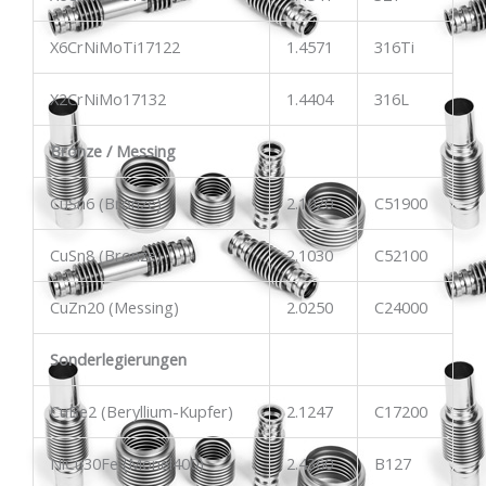
X6CrNiMoTi17122
1.4571
316Ti
X2CrNiMo17132
1.4404
316L
Bronze / Messing
CuSn6 (Bronze)
2.1020
C51900
CuSn8 (Bronze)
2.1030
C52100
CuZn20 (Messing)
2.0250
C24000
Sonderlegierungen
CuBe2 (Beryllium-Kupfer)
2.1247
C17200
NiCu30Fe (Monel400)
2.4360
B127