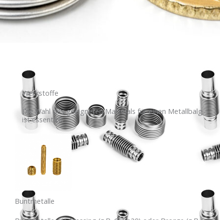
Werkstoffe
Die Wahl des geeigneten Materials für einen Metallbalg
ist essentiell.
Buntmetalle