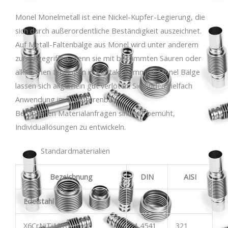
Monel Monelmetall ist eine Nickel-Kupfer-Legierung, die
sich durch außerordentliche Beständigkeit auszeichnet.
Auf Metall-Faltenbälge aus Monel wird unter anderem
zurückgegriffen, wenn sie mit bestimmten Säuren oder
alkalischen Lösungen in Kontakt kommen. Monel Bälge
lassen sich allgemein gut verlöten. Sie finden vielfach
Anwendung im Armaturenbau.
Bei anderen Materialanfragen sind wir bemüht,
Individuallösungen zu entwickeln.
Standardmaterialien
Bezeichnung
DIN
AISI
Edelstahl
X6CrNiTi1810
1.4541
321