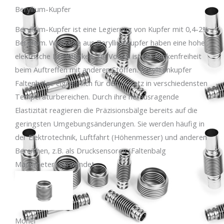
Beryllium-Kupfer
Beryllium-Kupfer ist eine Legierung von Kupfer mit 0,4-2%
Beryllium. Wellbälge aus Berylliumkupfer haben eine hohe
elektrische Leitfähigkeit. Ein Vorteil ist die Funkenfreiheit
beim Auftreffen mit anderen Stoffen. Berylliumkupfer
Faltenbälge eignen sich für den Einsatz in verschiedensten
Temperaturbereichen. Durch ihre herausragende
Elastizität reagieren die Präzisionsbälge bereits auf die
geringsten Umgebungsänderungen. Sie werden häufig in
der Elektrotechnik, Luftfahrt (Höhenmesser) und anderen
Bereichen, z.B. als Drucksensoren (Faltenbalg
Manometer) verwendet.
Monel